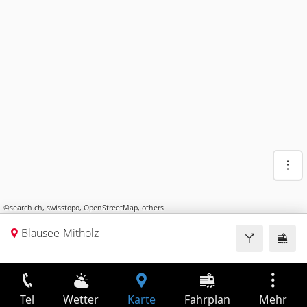
©
search.ch
,
swisstopo
,
OpenStreetMap
,
others
Blausee-Mitholz
Tel
Wetter
Karte
Fahrplan
Mehr