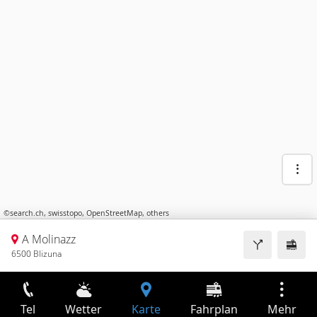
©
search.ch
,
swisstopo
,
OpenStreetMap
,
others
A Molinazz
6500 Blizuna
Tel
Wetter
Karte
Fahrplan
Mehr