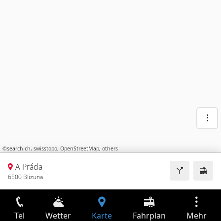
©
search.ch
,
swisstopo
,
OpenStreetMap
,
others
A Práda
6500 Blizuna
Tel
Wetter
Karte
Fahrplan
Mehr