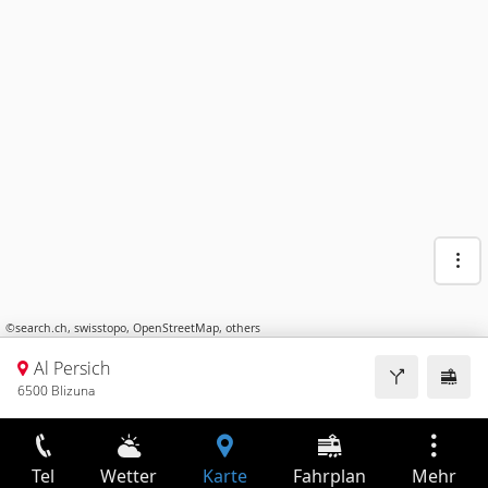
©
search.ch
,
swisstopo
,
OpenStreetMap
,
others
Al Persich
6500 Blizuna
Tel
Wetter
Karte
Fahrplan
Mehr