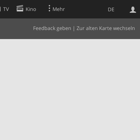
TV
Kino
Mehr
DE
Feedback geben
|
Zur alten Karte wechseln
Websuche
Apps