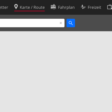
tter
Karte / Route
Fahrplan
Freizeit
Cookie-Richtlinie
ingungen
Cookie-Einstellungen
rklärung
Entwickler