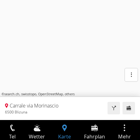
©
search.ch
,
swisstopo
,
OpenStreetMap
,
others
Carrale via Morinascio
6500 Blizuna
Tel
Wetter
Karte
Fahrplan
Mehr