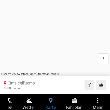
©
search.ch
,
swisstopo
,
OpenStreetMap
,
others
Cima dell'uomo
6500 Blizuna
Tel
Wetter
Karte
Fahrplan
Mehr