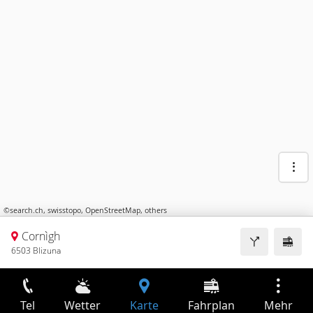
©
search.ch
,
swisstopo
,
OpenStreetMap
,
others
Cornìgh
6503 Blizuna
Tel
Wetter
Karte
Fahrplan
Mehr