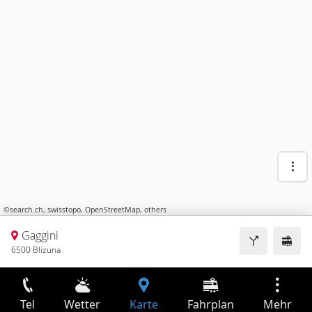
©
search.ch
,
swisstopo
,
OpenStreetMap
,
others
Gaggini
6500 Blizuna
Tel
Wetter
Karte
Fahrplan
Mehr