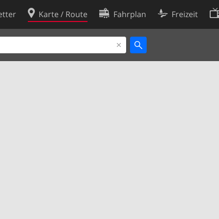
tter
Karte / Route
Fahrplan
Freizeit
Cookie-Richtlinie
ingungen
Cookie-Einstellungen
rklärung
Entwickler