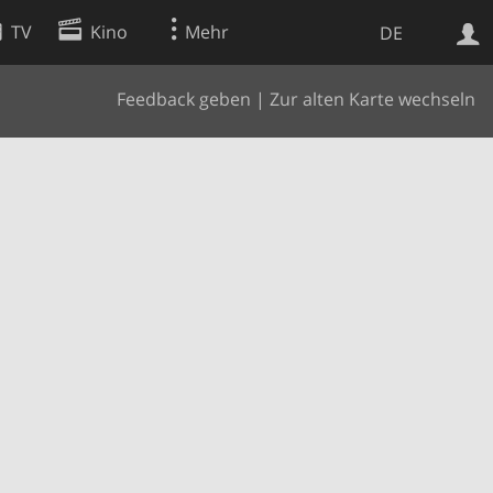
TV
Kino
Mehr
DE
Feedback geben
|
Zur alten Karte wechseln
Websuche
Apps