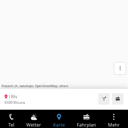
©
search.ch
,
swisstopo
,
OpenStreetMap
,
others
I Riv
6500 Blizuna
Tel
Wetter
Karte
Fahrplan
Mehr