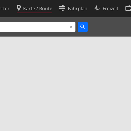
tter
Karte / Route
Fahrplan
Freizeit
Cookie-Richtlinie
ingungen
Cookie-Einstellungen
rklärung
Entwickler