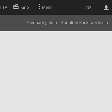
TV
Kino
Mehr
DE
Feedback geben
|
Zur alten Karte wechseln
Websuche
Apps