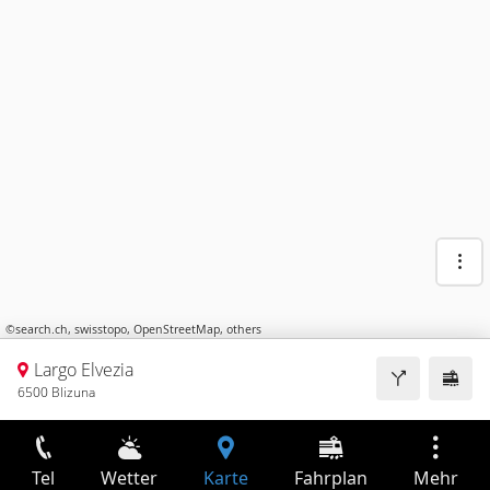
©
search.ch
,
swisstopo
,
OpenStreetMap
,
others
Largo Elvezia
6500 Blizuna
Tel
Wetter
Karte
Fahrplan
Mehr