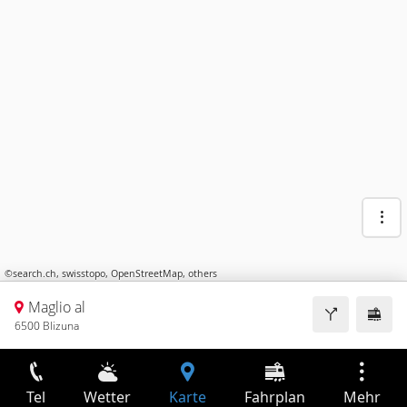
©
search.ch
,
swisstopo
,
OpenStreetMap
,
others
Maglio al
6500 Blizuna
Tel
Wetter
Karte
Fahrplan
Mehr