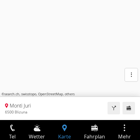
©
search.ch
,
swisstopo
,
OpenStreetMap
,
others
Monti Juri
6500 Blizuna
Tel
Wetter
Karte
Fahrplan
Mehr