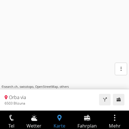
©
search.ch
,
swisstopo
,
OpenStreetMap
,
others
Orba via
6503 Blizuna
Tel
Wetter
Karte
Fahrplan
Mehr