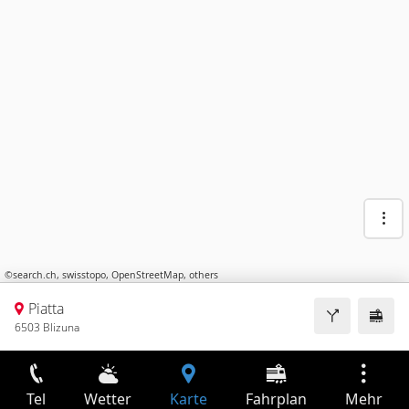
©
search.ch
,
swisstopo
,
OpenStreetMap
,
others
Piatta
6503 Blizuna
Tel
Wetter
Karte
Fahrplan
Mehr