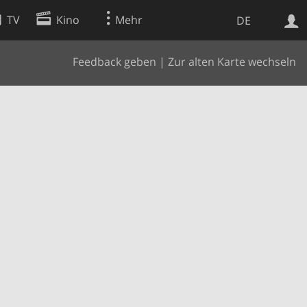
TV
Kino
Mehr
DE
Feedback geben
|
Zur alten Karte wechseln
Websuche
Apps