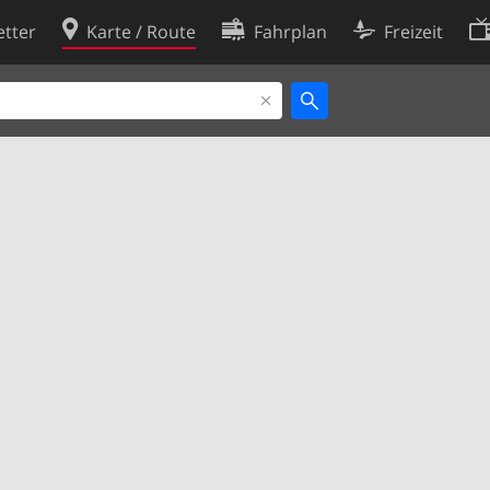
tter
Karte / Route
Fahrplan
Freizeit
Cookie-Richtlinie
ingungen
Cookie-Einstellungen
rklärung
Entwickler