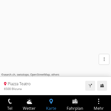
©
search.ch
,
swisstopo
,
OpenStreetMap
,
others
Piazza Teatro
6500 Blizuna
Tel
Wetter
Karte
Fahrplan
Mehr