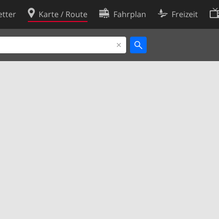
tter
Karte / Route
Fahrplan
Freizeit
Cookie-Richtlinie
ingungen
Cookie-Einstellungen
rklärung
Entwickler