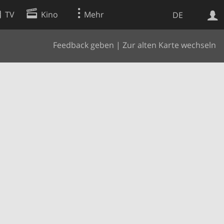
TV
Kino
Mehr
DE
Feedback geben
|
Zur alten Karte wechseln
Websuche
Apps