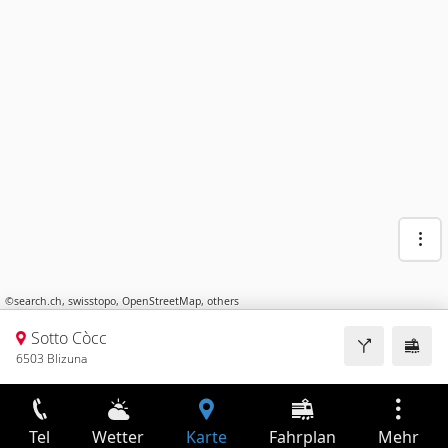
©
search.ch
,
swisstopo
,
OpenStreetMap
,
others
Sotto Còcc
6503 Blizuna
Tel
Wetter
Karte
Fahrplan
Mehr