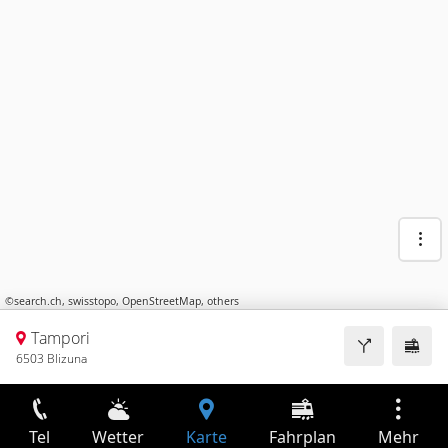
©
search.ch
,
swisstopo
,
OpenStreetMap
,
others
Tampori
6503 Blizuna
Tel
Wetter
Karte
Fahrplan
Mehr