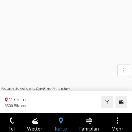
©
search.ch
,
swisstopo
,
OpenStreetMap
,
others
V. Orico
6500 Blizuna
Tel
Wetter
Karte
Fahrplan
Mehr