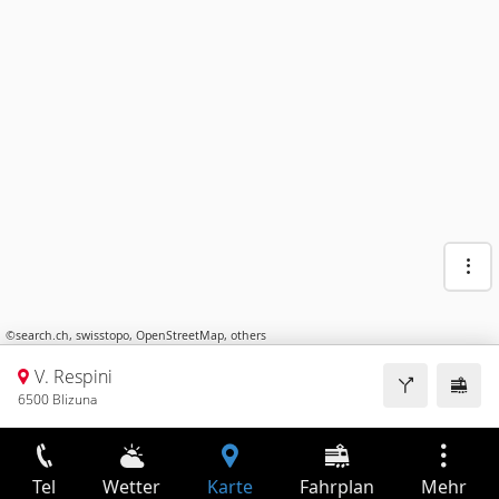
©
search.ch
,
swisstopo
,
OpenStreetMap
,
others
V. Respini
6500 Blizuna
Tel
Wetter
Karte
Fahrplan
Mehr