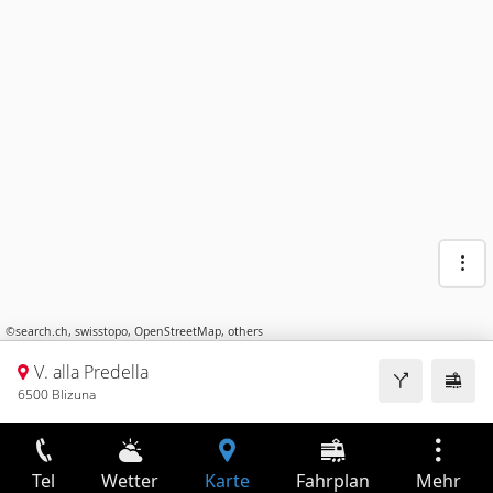
©
search.ch
,
swisstopo
,
OpenStreetMap
,
others
V. alla Predella
6500 Blizuna
Tel
Wetter
Karte
Fahrplan
Mehr