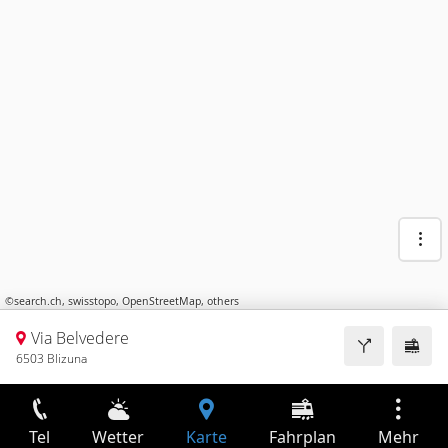
©
search.ch
,
swisstopo
,
OpenStreetMap
,
others
Via Belvedere
6503 Blizuna
Tel
Wetter
Karte
Fahrplan
Mehr