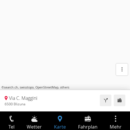
©
search.ch
,
swisstopo
,
OpenStreetMap
,
others
Via C. Maggini
6500 Blizuna
Tel
Wetter
Karte
Fahrplan
Mehr