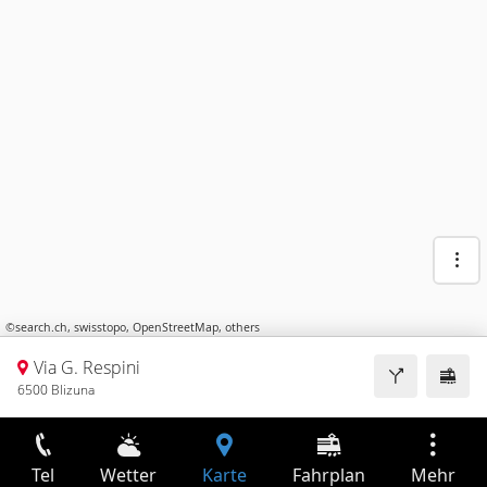
©
search.ch
,
swisstopo
,
OpenStreetMap
,
others
Via G. Respini
6500 Blizuna
Tel
Wetter
Karte
Fahrplan
Mehr