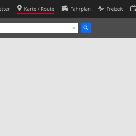
tter
Karte / Route
Fahrplan
Freizeit
Cookie-Richtlinie
ingungen
Cookie-Einstellungen
rklärung
Entwickler