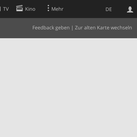
TV
Kino
Mehr
DE
Feedback geben
|
Zur alten Karte wechseln
Websuche
Apps