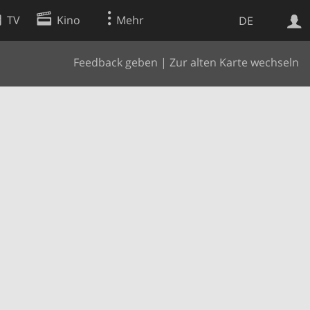
TV
Kino
Mehr
DE
Feedback geben
|
Zur alten Karte wechseln
Websuche
Apps