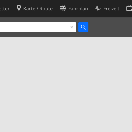
tter
Karte / Route
Fahrplan
Freizeit
Cookie-Richtlinie
ingungen
Cookie-Einstellungen
rklärung
Entwickler