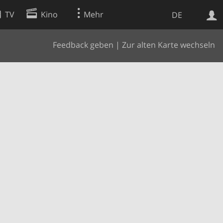
TV
Kino
Mehr
DE
Feedback geben
|
Zur alten Karte wechseln
Websuche
Apps