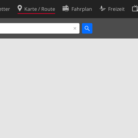
tter
Karte / Route
Fahrplan
Freizeit
Cookie-Richtlinie
ingungen
Cookie-Einstellungen
rklärung
Entwickler