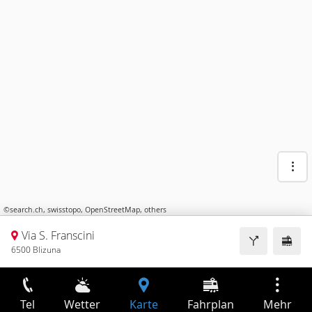
©
search.ch
,
swisstopo
,
OpenStreetMap
,
others
Via S. Franscini
6500 Blizuna
Tel
Wetter
Karte
Fahrplan
Mehr