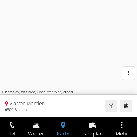
©
search.ch
,
swisstopo
,
OpenStreetMap
,
others
Via Von Mentlen
6500 Blizuna
Tel
Wetter
Karte
Fahrplan
Mehr