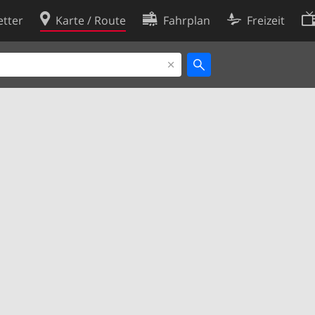
tter
Karte / Route
Fahrplan
Freizeit
Cookie-Richtlinie
ingungen
Cookie-Einstellungen
rklärung
Entwickler