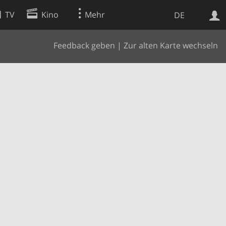
TV
Kino
Mehr
DE
Feedback geben
|
Zur alten Karte wechseln
Websuche
Apps