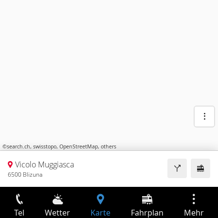
©
search.ch
,
swisstopo
,
OpenStreetMap
,
others
Vicolo Muggiasca
6500 Blizuna
Tel
Wetter
Karte
Fahrplan
Mehr