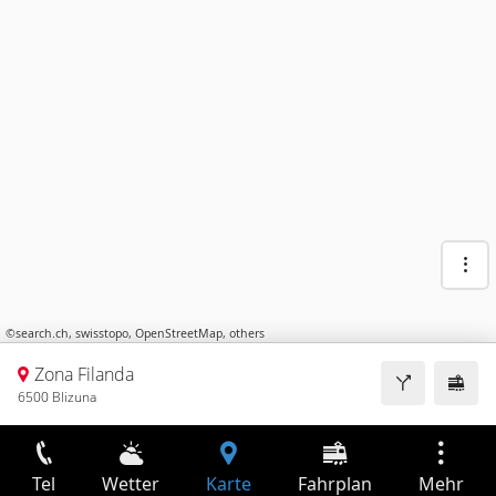
©
search.ch
,
swisstopo
,
OpenStreetMap
,
others
Zona Filanda
6500 Blizuna
Tel
Wetter
Karte
Fahrplan
Mehr