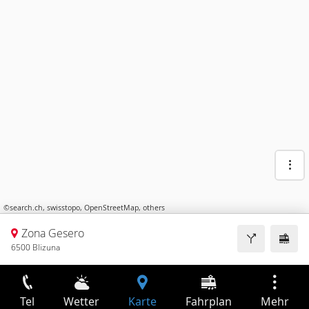
©
search.ch
,
swisstopo
,
OpenStreetMap
,
others
Zona Gesero
6500 Blizuna
Tel
Wetter
Karte
Fahrplan
Mehr