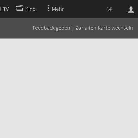
TV
Kino
Mehr
DE
Feedback geben
|
Zur alten Karte wechseln
Websuche
Apps