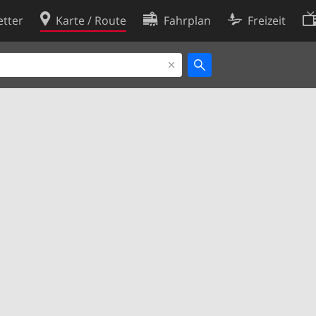
tter
Karte / Route
Fahrplan
Freizeit
Cookie-Richtlinie
ingungen
Cookie-Einstellungen
rklärung
Entwickler