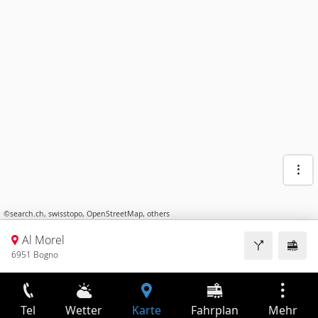
©
search.ch
,
swisstopo
,
OpenStreetMap
,
others
Al Morel
6951 Bogno
Tel
Wetter
Karte
Fahrplan
Mehr