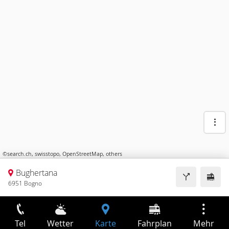
©
search.ch
,
swisstopo
,
OpenStreetMap
,
others
Bughertana
6951 Bogno
Tel
Wetter
Karte
Fahrplan
Mehr