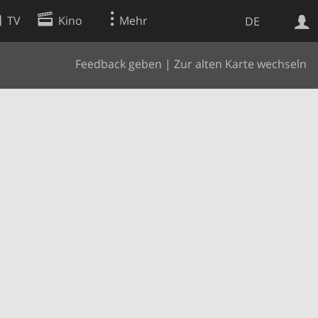
TV
Kino
Mehr
DE
Feedback geben
|
Zur alten Karte wechseln
Websuche
Apps