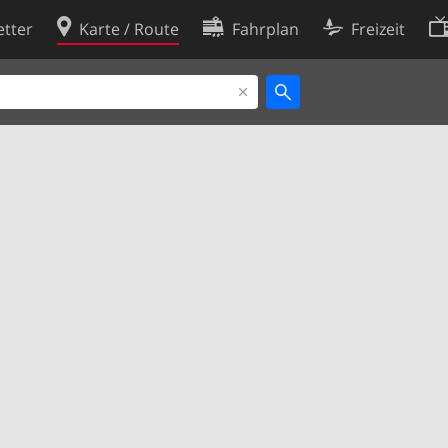
tter
Karte / Route
Fahrplan
Freizeit
Cookie-Richtlinie
ingungen
Cookie-Einstellungen
rklärung
Entwickler