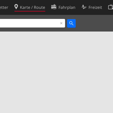
tter
Karte / Route
Fahrplan
Freizeit
Cookie-Richtlinie
ingungen
Cookie-Einstellungen
rklärung
Entwickler