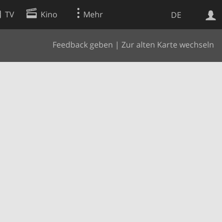
TV
Kino
Mehr
DE
Feedback geben
|
Zur alten Karte wechseln
Websuche
Apps