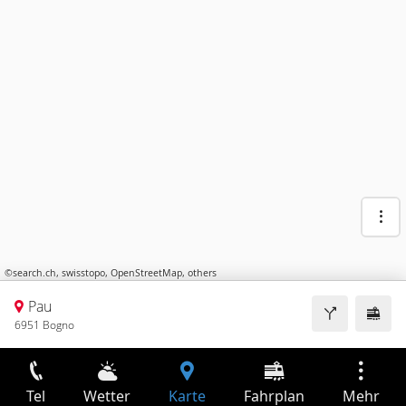
©
search.ch
,
swisstopo
,
OpenStreetMap
,
others
Pau
6951 Bogno
Tel
Wetter
Karte
Fahrplan
Mehr