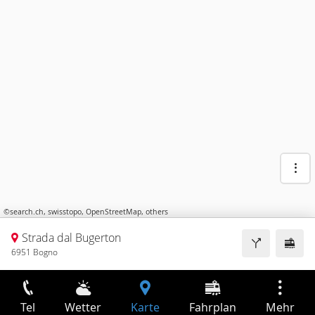
©
search.ch
,
swisstopo
,
OpenStreetMap
,
others
Strada dal Bugerton
6951 Bogno
Tel
Wetter
Karte
Fahrplan
Mehr