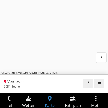
©
search.ch
,
swisstopo
,
OpenStreetMap
,
others
Verdesacch
6951 Bogno
Tel
Wetter
Karte
Fahrplan
Mehr