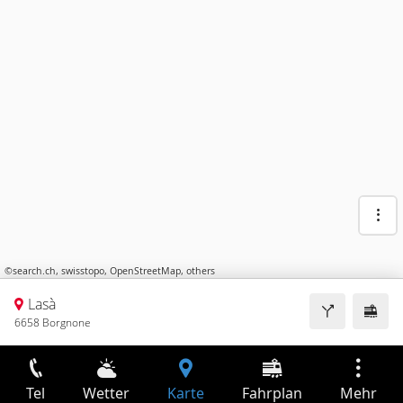
©
search.ch
,
swisstopo
,
OpenStreetMap
,
others
Lasà
6658 Borgnone
Tel
Wetter
Karte
Fahrplan
Mehr