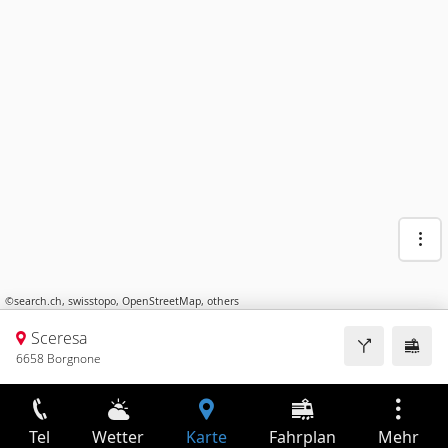
©
search.ch
,
swisstopo
,
OpenStreetMap
,
others
Sceresa
6658 Borgnone
Tel
Wetter
Karte
Fahrplan
Mehr