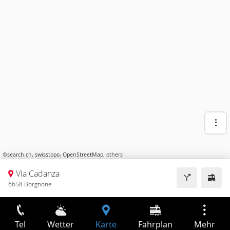
©
search.ch
,
swisstopo
,
OpenStreetMap
,
others
Via Cadanza
6658 Borgnone
Tel
Wetter
Karte
Fahrplan
Mehr