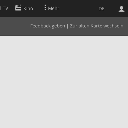
TV
Kino
Mehr
DE
Feedback geben
|
Zur alten Karte wechseln
Websuche
Apps