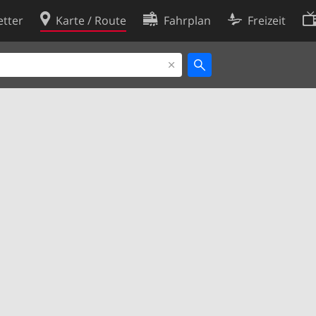
tter
Karte / Route
Fahrplan
Freizeit
Cookie-Richtlinie
ingungen
Cookie-Einstellungen
rklärung
Entwickler