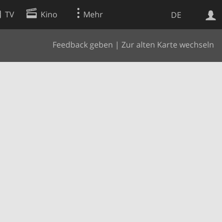
TV
Kino
Mehr
DE
Feedback geben
|
Zur alten Karte wechseln
Websuche
Apps