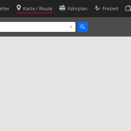
tter
Karte / Route
Fahrplan
Freizeit
Cookie-Richtlinie
ingungen
Cookie-Einstellungen
rklärung
Entwickler